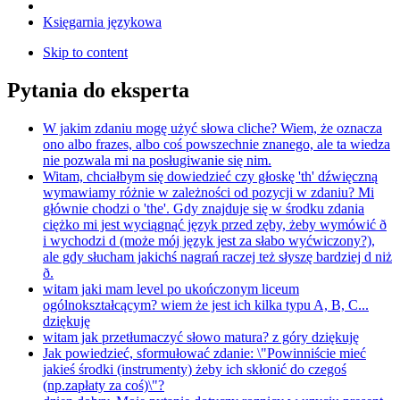
Księgarnia językowa
Skip to content
Pytania do eksperta
W jakim zdaniu mogę użyć słowa cliche? Wiem, że oznacza
ono albo frazes, albo coś powszechnie znanego, ale ta wiedza
nie pozwala mi na posługiwanie się nim.
Witam, chciałbym się dowiedzieć czy głoskę 'th' dźwięczną
wymawiamy różnie w zależności od pozycji w zdaniu? Mi
głównie chodzi o 'the'. Gdy znajduje się w środku zdania
ciężko mi jest wyciągnąć język przed zęby, żeby wymówić ð
i wychodzi d (może mój język jest za słabo wyćwiczony?),
ale gdy słucham jakichś nagrań raczej też słyszę bardziej d niż
ð.
witam jaki mam level po ukończonym liceum
ogólnokształcącym? wiem że jest ich kilka typu A, B, C...
dziękuję
witam jak przetłumaczyć słowo matura? z góry dziękuję
Jak powiedzieć, sformułować zdanie: \"Powinniście mieć
jakieś środki (instrumenty) żeby ich skłonić do czegoś
(np.zapłaty za coś)\"?