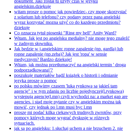
dokument. Jaki został tu użyty czas w języku
angielskim.dziękuję
witam proszę o pomoc jak powiedziec- czy mogę skorzystać
z solarium lub telefonu? czy podany przez pana angielski
wyraz korzystać mozna użyć co do kazdego przedmiotu?
dziekuję
Co oznacza tytuł piosenki "Ring my bell" Anity Ward?
Witam. Jak jest po angielsku medialny? nie mogę tego znaleźć
w żadnym słowniku.
Jak bedzie w j.angielskim: ropne zapalenie (np. gardla) lub
ropne zapalenie (np.zeba)? Jak jest 'ropa' w sensie
medycznym? Bardzo dziekuje!
Witam, jak można przetłumaczyć na angielski termin ' droga
podporządkowana\'?
poszukuje materiałów bądź książek o historii i odmianie
języka proszę o pomoc
po polsku mówimy czasem 'luką rynkową są jakieś tam
agencje" i w tym zdaniu po liczbie pojedynczej(l.rynkowa)
występują agencje(l.mn) czyli wychodzi na: a market gap are
agencies. i stąd moje pytanie czy w angielskim można tak
mowić, czy jednak po l.mn musi byc l.mn
proszę mi podać kilka ciekawych trudnych zwrotów, przy
pomocy których mogę wygrać dyskusje w różnych
sytuacjach.
jak są po angielsku: 1.słuchaj uchem a nie brzuchem 2. nie