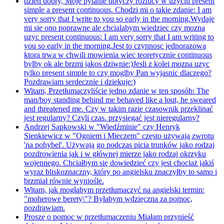
dzien dobry, Moje pytanie dotyczy roznicy w uzyciu present
simple a present continuous. Chodzi mi o takie zdanie: I am
very sorry that I write to you so early in the morning.Wydaje
mi sie ono poprawne ale chcialabym wiedziec czy mozna
uzyc present continuous: I am very sorry that I am writing to
you so early in the morning.Jest to czynnosc jednorazowa
ktora trwa w chwili mowienia wiec teoretycznie continuous
bylby ok ale brzmi jakos dziwnie:)Jesli z kolei mozna uzyc
tylko present simple to czy moglby Pan wyjasnic dlaczego?
Pozdrawiam serdecznie i dziekuje:)
Witam, Przetłumaczyliście jedno zdanie w ten sposób: The
man/boy standing behind me behaved like a lout, he sweared
and threatened me. Czy w takim razie czasownik przeklinać
jest regularny? Czyli czas. przysięgać jest nieregularny?
Andrzej Sapkowski w "Wiedźminie" czy Henryk
Sienkiewicz w "Ogniem i Mieczem" często używają zwrotu
'na pohybel'. Używają go podczas picia trunków jako rodzaj
pozdrowienia jak i w głównej mierze jako rodzaj okrzyku
wojennego. Chciałbym się dowiedzieć czy jest chociaż jakiś
wyraz bliskoznaczny, który po angielsku znaczyłby to samo i
brzmiał równie wyniośle.
Witam, jak mogłabym przetłumaczyć na angielski termin:
"moherowe berety\"? Byłabym wdzięczna za pomoc,
pozdrawiam.
Proszę o pomoc w przetłumaczeniu Miałam przynieść