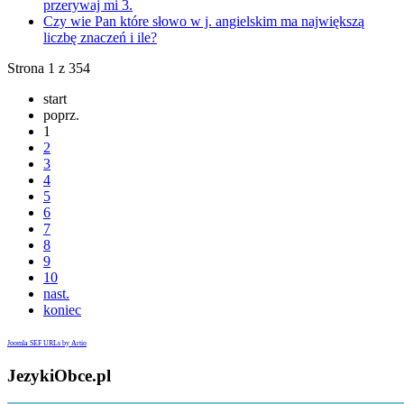
przerywaj mi 3.
Czy wie Pan które słowo w j. angielskim ma największą
liczbę znaczeń i ile?
Strona 1 z 354
start
poprz.
1
2
3
4
5
6
7
8
9
10
nast.
koniec
Joomla SEF URLs by Artio
JezykiObce.pl