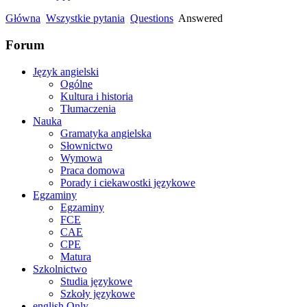
Główna
Wszystkie pytania
Questions
Answered
Forum
Język angielski
Ogólne
Kultura i historia
Tłumaczenia
Nauka
Gramatyka angielska
Słownictwo
Wymowa
Praca domowa
Porady i ciekawostki językowe
Egzaminy
Egzaminy
FCE
CAE
CPE
Matura
Szkolnictwo
Studia językowe
Szkoły językowe
english Only