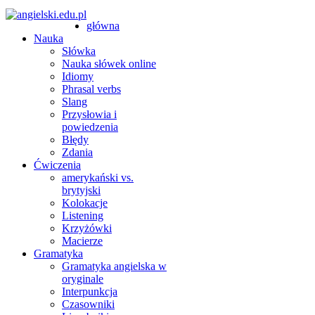
główna
Nauka
Słówka
Nauka słówek online
Idiomy
Phrasal verbs
Slang
Przysłowia i
powiedzenia
Błędy
Zdania
Ćwiczenia
amerykański vs.
brytyjski
Kolokacje
Listening
Krzyżówki
Macierze
Gramatyka
Gramatyka angielska w
oryginale
Interpunkcja
Czasowniki