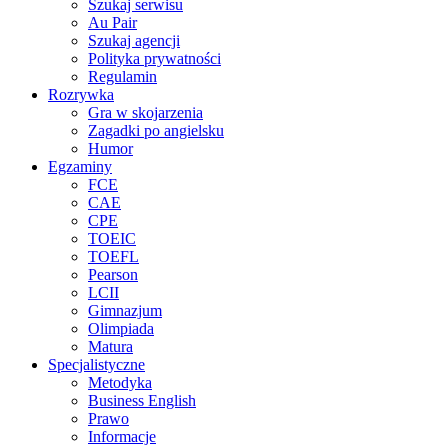
Szukaj serwisu
Au Pair
Szukaj agencji
Polityka prywatności
Regulamin
Rozrywka
Gra w skojarzenia
Zagadki po angielsku
Humor
Egzaminy
FCE
CAE
CPE
TOEIC
TOEFL
Pearson
LCII
Gimnazjum
Olimpiada
Matura
Specjalistyczne
Metodyka
Business English
Prawo
Informacje