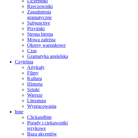
Liczebniki
Rzeczowniki
Zagadnienia
gramatyczne
Subjunctive
Przyimki
Strona bierna
Mowa zależna
Okresy warunkowe
Czas
Gramatyka angielska
Czytelnia
Artykuły
Filmy
Kultura
Historia
Sztuki
Wiersze
Literatura
Wypracowania
Inne
Clickandbite
Porady i ciekawostki
językowe
Baza akcentów