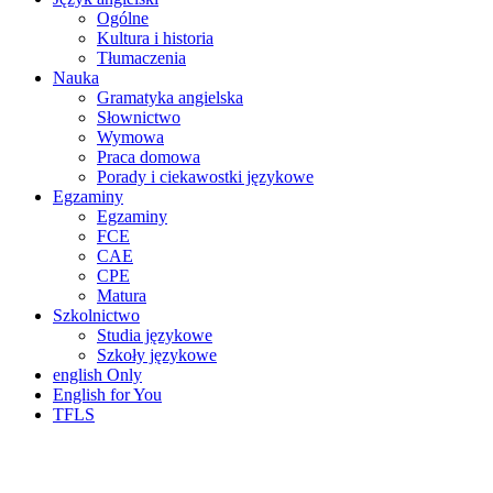
Ogólne
Kultura i historia
Tłumaczenia
Nauka
Gramatyka angielska
Słownictwo
Wymowa
Praca domowa
Porady i ciekawostki językowe
Egzaminy
Egzaminy
FCE
CAE
CPE
Matura
Szkolnictwo
Studia językowe
Szkoły językowe
english Only
English for You
TFLS