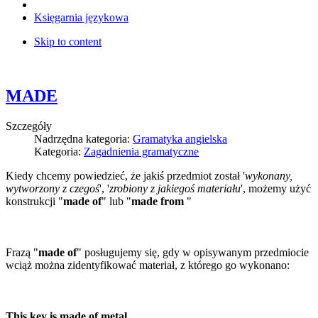
Księgarnia językowa
Skip to content
MADE
Szczegóły
Nadrzędna kategoria:
Gramatyka angielska
Kategoria:
Zagadnienia gramatyczne
Kiedy chcemy powiedzieć, że jakiś przedmiot został '
wykonany,
wytworzony z czegoś
', '
zrobiony z jakiegoś materiału
', możemy użyć
konstrukcji "
made of
" lub "
made from
"
Frazą "
made of
" posługujemy się, gdy w opisywanym przedmiocie
wciąż można zidentyfikować materiał, z którego go wykonano:
This key is made of metal.