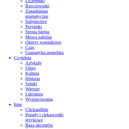
Liczebniki
Rzeczowniki
Zagadnienia
gramatyczne
Subjunctive
Przyimki
Strona bierna
Mowa zależna
Okresy warunkowe
Czas
Gramatyka angielska
Czytelnia
Artykuły
Filmy
Kultura
Historia
Sztuki
Wiersze
Literatura
Wypracowania
Inne
Clickandbite
Porady i ciekawostki
językowe
Baza akcentów