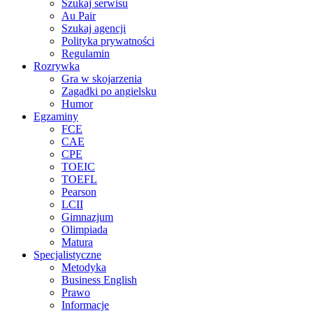
Szukaj serwisu
Au Pair
Szukaj agencji
Polityka prywatności
Regulamin
Rozrywka
Gra w skojarzenia
Zagadki po angielsku
Humor
Egzaminy
FCE
CAE
CPE
TOEIC
TOEFL
Pearson
LCII
Gimnazjum
Olimpiada
Matura
Specjalistyczne
Metodyka
Business English
Prawo
Informacje