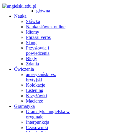
główna
Nauka
Słówka
Nauka słówek online
Idiomy
Phrasal verbs
Slang
Przysłowia i
powiedzenia
Błędy
Zdania
Ćwiczenia
amerykański vs.
brytyjski
Kolokacje
Listening
Krzyżówki
Macierze
Gramatyka
Gramatyka angielska w
oryginale
Interpunkcja
Czasowniki