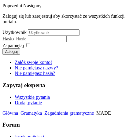
Poprzedni
Następny
Zaloguj się lub zarejestruj aby skorzystać ze wszystkich funkcji
portalu.
Użytkownik
Hasło
Zapamiętaj
Zaloguj
Załóż swoje konto!
Nie pamiętasz nazwy?
Nie pamiętasz hasła?
Zapytaj eksperta
Wszystkie pytania
Dodaj pytanie
Główna
Gramatyka
Zagadnienia gramatyczne
MADE
Forum
Język angielski