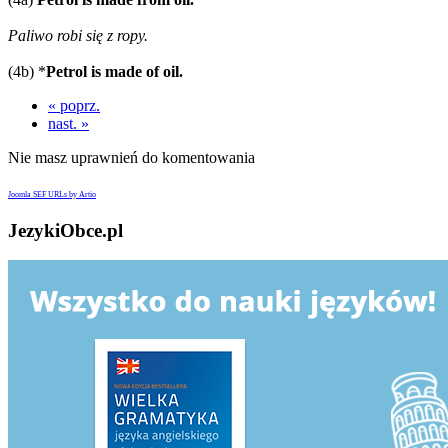
Paliwo robi się z ropy.
(4b) *
Petrol is made of oil.
« poprz.
nast. »
Nie masz uprawnień do komentowania
Joomla SEF URLs by Artio
JezykiObce.pl