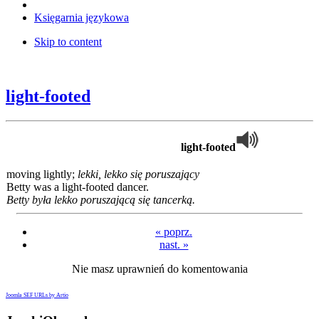
Księgarnia językowa
Skip to content
light-footed
light-footed
moving lightly;
lekki, lekko się poruszający
Betty was a light-footed dancer.
Betty była lekko poruszającą się tancerką.
« poprz.
nast. »
Nie masz uprawnień do komentowania
Joomla SEF URLs by Artio