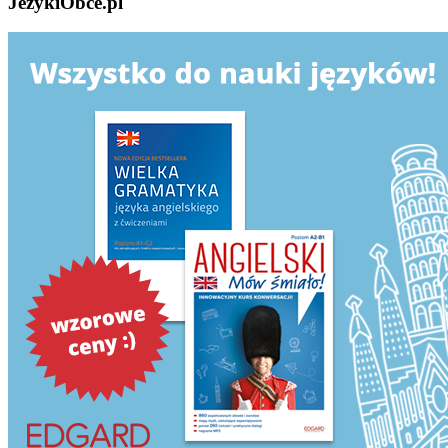
JezykiObce.pl