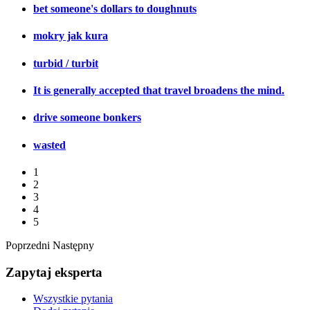
bet someone's dollars to doughnuts
mokry jak kura
turbid / turbit
It is generally accepted that travel broadens the mind.
drive someone bonkers
wasted
1
2
3
4
5
Poprzedni
Następny
Zapytaj eksperta
Wszystkie pytania