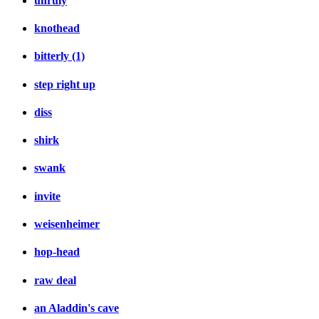
unruly
knothead
bitterly (1)
step right up
diss
shirk
swank
invite
weisenheimer
hop-head
raw deal
an Aladdin's cave