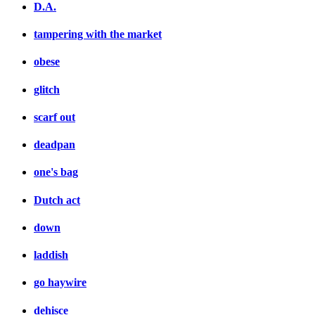
D.A.
tampering with the market
obese
glitch
scarf out
deadpan
one's bag
Dutch act
down
laddish
go haywire
dehisce