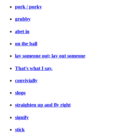
pork / porky
grubby
abet in
on the ball
lay someone out; lay out someone
That's what I say.
convivially
slogo
straighten up and fly right
signify
stick