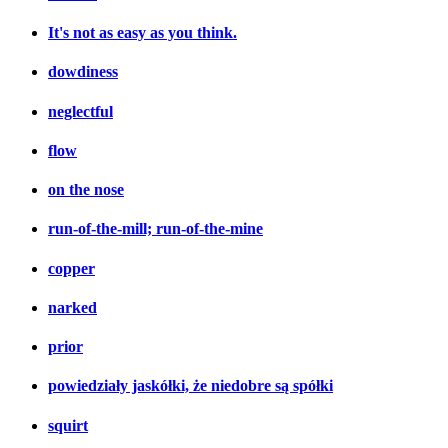
It's not as easy as you think.
dowdiness
neglectful
flow
on the nose
run-of-the-mill; run-of-the-mine
copper
narked
prior
powiedziały jaskółki, że niedobre są spółki
squirt