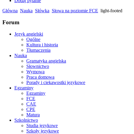
Dodaj pytanie
Główna
Nauka
Słówka
Słowa na poziomie FCE
light-footed
Forum
Język angielski
Ogólne
Kultura i historia
Tłumaczenia
Nauka
Gramatyka angielska
Słownictwo
Wymowa
Praca domowa
Porady i ciekawostki językowe
Egzaminy
Egzaminy
FCE
CAE
CPE
Matura
Szkolnictwo
Studia językowe
Szkoły językowe