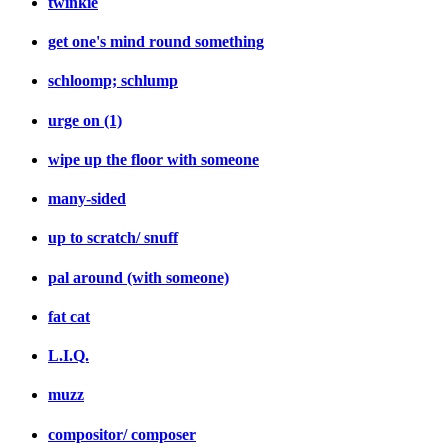
twinkie
get one's mind round something
schloomp; schlump
urge on (1)
wipe up the floor with someone
many-sided
up to scratch/ snuff
pal around (with someone)
fat cat
L.I.Q.
muzz
compositor/ composer