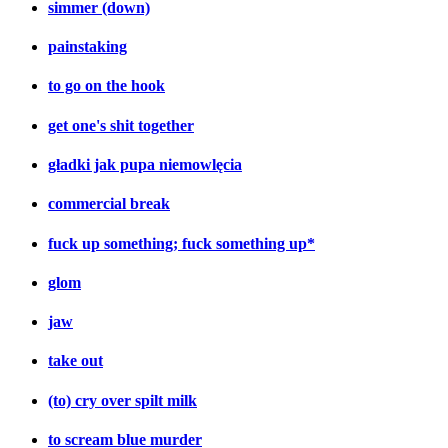
simmer (down)
painstaking
to go on the hook
get one's shit together
gładki jak pupa niemowlęcia
commercial break
fuck up something; fuck something up*
glom
jaw
take out
(to) cry over spilt milk
to scream blue murder