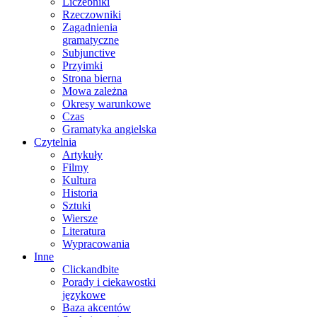
Liczebniki
Rzeczowniki
Zagadnienia
gramatyczne
Subjunctive
Przyimki
Strona bierna
Mowa zależna
Okresy warunkowe
Czas
Gramatyka angielska
Czytelnia
Artykuły
Filmy
Kultura
Historia
Sztuki
Wiersze
Literatura
Wypracowania
Inne
Clickandbite
Porady i ciekawostki
językowe
Baza akcentów