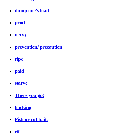
dump one's load
prod
nervy
prevention/ precaution
ripe
paid
starve
There you go!
hacking
Fish or cut bait.
rif