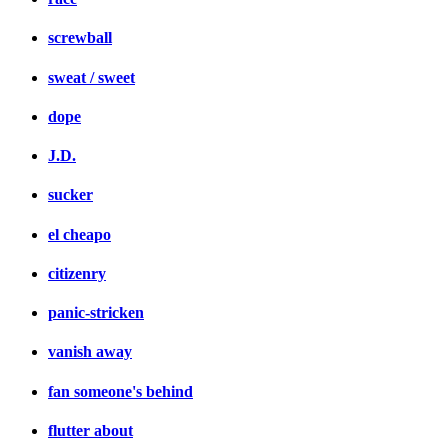
screwball
sweat / sweet
dope
J.D.
sucker
el cheapo
citizenry
panic-stricken
vanish away
fan someone's behind
flutter about