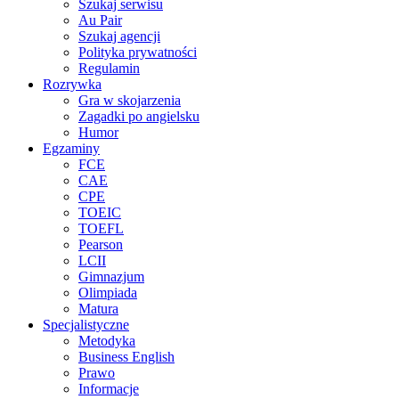
Szukaj serwisu
Au Pair
Szukaj agencji
Polityka prywatności
Regulamin
Rozrywka
Gra w skojarzenia
Zagadki po angielsku
Humor
Egzaminy
FCE
CAE
CPE
TOEIC
TOEFL
Pearson
LCII
Gimnazjum
Olimpiada
Matura
Specjalistyczne
Metodyka
Business English
Prawo
Informacje