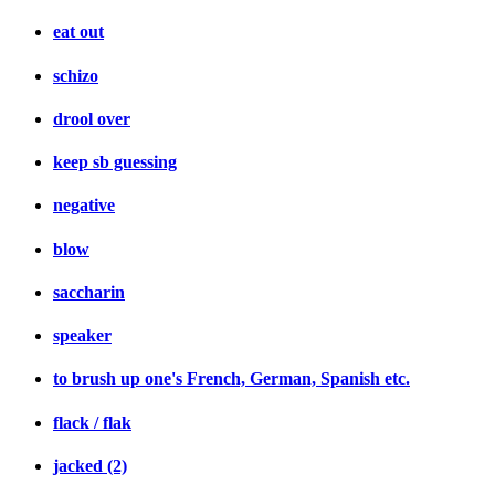
eat out
schizo
drool over
keep sb guessing
negative
blow
saccharin
speaker
to brush up one's French, German, Spanish etc.
flack / flak
jacked (2)