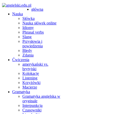
główna
Nauka
Słówka
Nauka słówek online
Idiomy
Phrasal verbs
Slang
Przysłowia i
powiedzenia
Błędy
Zdania
Ćwiczenia
amerykański vs.
brytyjski
Kolokacje
Listening
Krzyżówki
Macierze
Gramatyka
Gramatyka angielska w
oryginale
Interpunkcja
Czasowniki