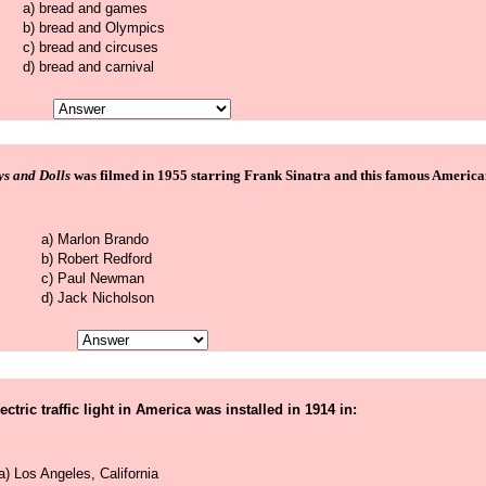
a) bread and games
b) bread and Olympics
c) bread and circuses
d) bread and carnival
s and Dolls
was filmed in 1955 starring Frank Sinatra and this famous America
a) Marlon Brando
b) Robert Redford
c) Paul Newman
d) Jack Nicholson
lectric traffic light in America was installed in 1914 in:
a) Los Angeles, California