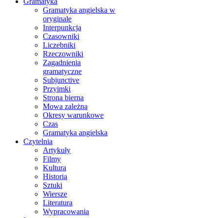
Gramatyka
Gramatyka angielska w
oryginale
Interpunkcja
Czasowniki
Liczebniki
Rzeczowniki
Zagadnienia
gramatyczne
Subjunctive
Przyimki
Strona bierna
Mowa zależna
Okresy warunkowe
Czas
Gramatyka angielska
Czytelnia
Artykuły
Filmy
Kultura
Historia
Sztuki
Wiersze
Literatura
Wypracowania