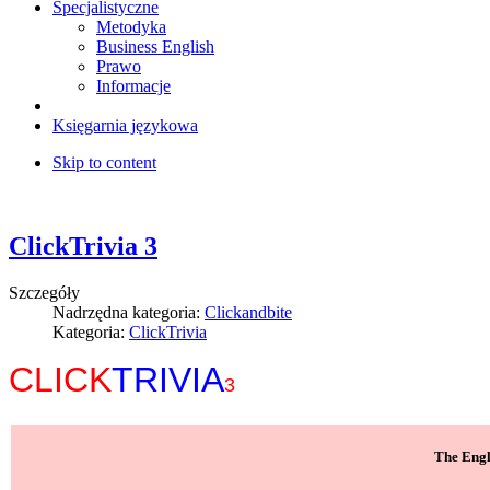
Specjalistyczne
Metodyka
Business English
Prawo
Informacje
Księgarnia językowa
Skip to content
ClickTrivia 3
Szczegóły
Nadrzędna kategoria:
Clickandbite
Kategoria:
ClickTrivia
CLICK
TRIVIA
3
The Engli