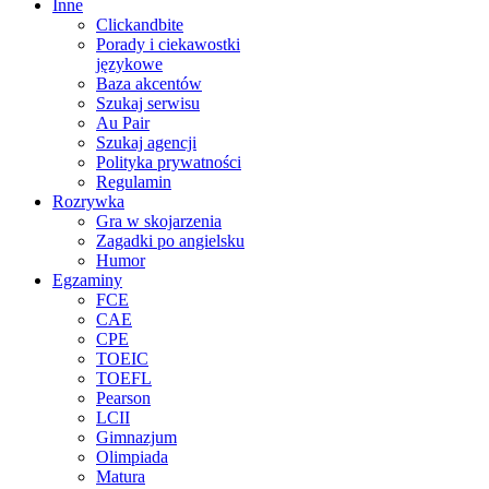
Inne
Clickandbite
Porady i ciekawostki
językowe
Baza akcentów
Szukaj serwisu
Au Pair
Szukaj agencji
Polityka prywatności
Regulamin
Rozrywka
Gra w skojarzenia
Zagadki po angielsku
Humor
Egzaminy
FCE
CAE
CPE
TOEIC
TOEFL
Pearson
LCII
Gimnazjum
Olimpiada
Matura