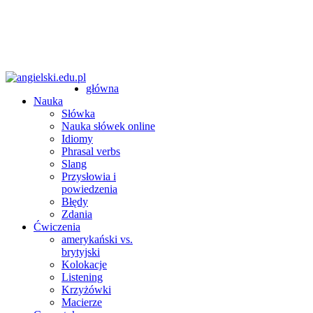
główna
Nauka
Słówka
Nauka słówek online
Idiomy
Phrasal verbs
Slang
Przysłowia i
powiedzenia
Błędy
Zdania
Ćwiczenia
amerykański vs.
brytyjski
Kolokacje
Listening
Krzyżówki
Macierze