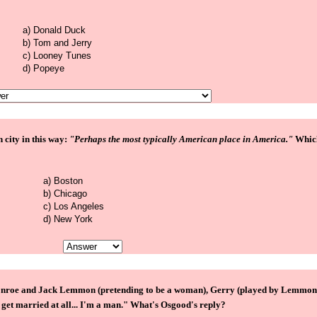
a) Donald Duck
b) Tom and Jerry
c) Looney Tunes
d) Popeye
 city in this way:
"Perhaps the most typically American place in America."
Which
a) Boston
b) Chicago
c) Los Angeles
d) New York
nroe and Jack Lemmon (pretending to be a woman), Gerry (played by Lemmon) 
get married at all... I'm a man." What's Osgood's reply?