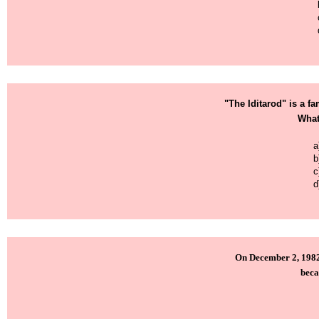
"The Iditarod" is a f
What 
a
b
c
d
On December 2, 1982 
beca